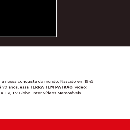
o e a nossa conquista do mundo. Nascido em 1945,
os, essa 𝗧𝗘𝗥𝗥𝗔 𝗧𝗘𝗠 𝗣𝗔𝗧𝗥𝗔̃𝗢. Vídeo:
FA TV, TV Globo, Inter Vídeos Memoráveis