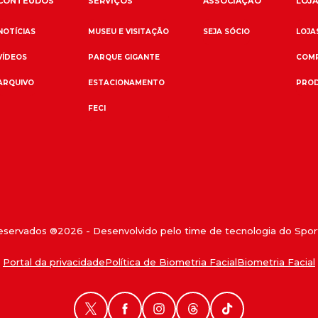
CONTEÚDOS
SERVIÇOS
ASSOCIAÇÃO
LOJA
NOTÍCIAS
MUSEU E VISITAÇÃO
SEJA SÓCIO
LOJAS
VÍDEOS
PARQUE GIGANTE
COMP
ARQUIVO
ESTACIONAMENTO
PROD
FECI
reservados ®
2026
- Desenvolvido pelo time de tecnologia do Sport
Portal da privacidade
Política de Biometria Facial
Biometria Facial