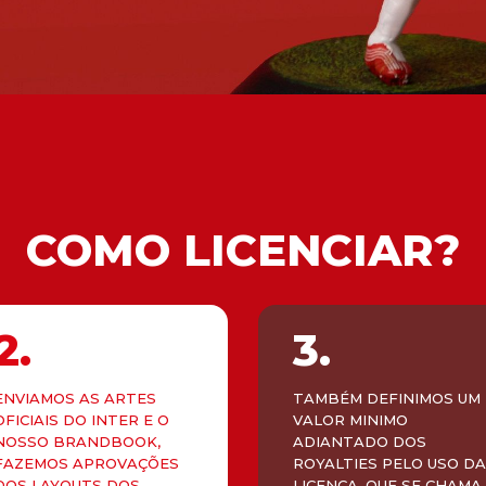
COMO LICENCIAR?
2.
3.
ENVIAMOS AS ARTES
TAMBÉM DEFINIMOS UM
OFICIAIS DO INTER E O
VALOR MINIMO
NOSSO BRANDBOOK,
ADIANTADO DOS
FAZEMOS APROVAÇÕES
ROYALTIES PELO USO D
DOS LAYOUTS DOS
LICENÇA, QUE SE CHAMA