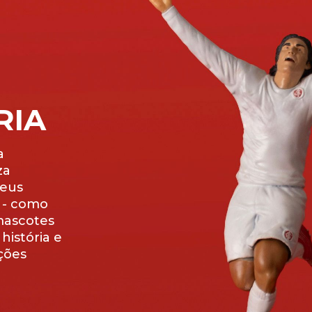
RIA
a
za
seus
l - como
mascotes
história e
ações