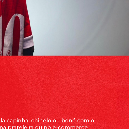
la capinha, chinelo ou boné com o
 na prateleira ou no e-commerce