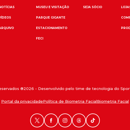
NOTÍCIAS
MUSEU E VISITAÇÃO
SEJA SÓCIO
LOJAS
VÍDEOS
PARQUE GIGANTE
COMP
ARQUIVO
ESTACIONAMENTO
PROD
FECI
reservados ®
2026
- Desenvolvido pelo time de tecnologia do Sport
Portal da privacidade
Política de Biometria Facial
Biometria Facial