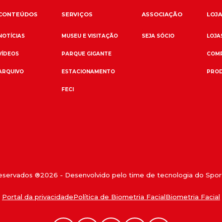
CONTEÚDOS
SERVIÇOS
ASSOCIAÇÃO
LOJA
NOTÍCIAS
MUSEU E VISITAÇÃO
SEJA SÓCIO
LOJAS
VÍDEOS
PARQUE GIGANTE
COMP
ARQUIVO
ESTACIONAMENTO
PROD
FECI
reservados ®
2026
- Desenvolvido pelo time de tecnologia do Sport
Portal da privacidade
Política de Biometria Facial
Biometria Facial