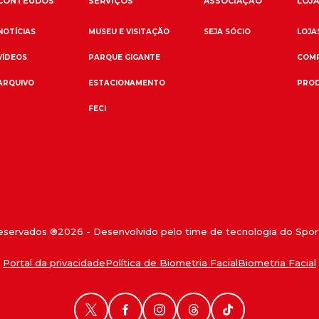
CONTEÚDOS
SERVIÇOS
ASSOCIAÇÃO
LOJA
NOTÍCIAS
MUSEU E VISITAÇÃO
SEJA SÓCIO
LOJAS
VÍDEOS
PARQUE GIGANTE
COMP
ARQUIVO
ESTACIONAMENTO
PROD
FECI
reservados ®
2026
- Desenvolvido pelo time de tecnologia do Sport
Portal da privacidade
Política de Biometria Facial
Biometria Facial