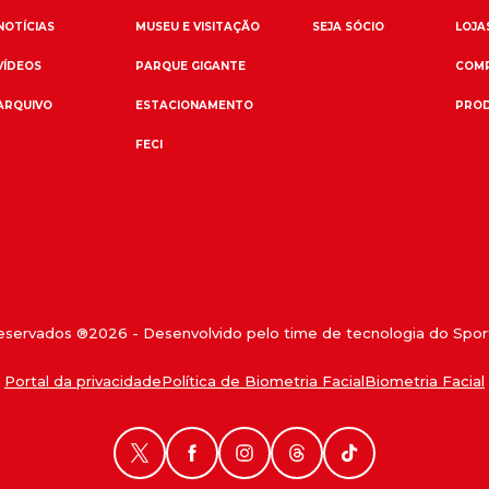
NOTÍCIAS
MUSEU E VISITAÇÃO
SEJA SÓCIO
LOJAS
VÍDEOS
PARQUE GIGANTE
COMP
ARQUIVO
ESTACIONAMENTO
PROD
FECI
reservados ®
2026
- Desenvolvido pelo time de tecnologia do Sport
Portal da privacidade
Política de Biometria Facial
Biometria Facial