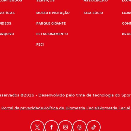
CONTEÚDOS
SERVIÇOS
ASSOCIAÇÃO
LOJA
NOTÍCIAS
MUSEU E VISITAÇÃO
SEJA SÓCIO
LOJAS
VÍDEOS
PARQUE GIGANTE
COMP
ARQUIVO
ESTACIONAMENTO
PROD
FECI
reservados ®
2026
- Desenvolvido pelo time de tecnologia do Sport
Portal da privacidade
Política de Biometria Facial
Biometria Facial