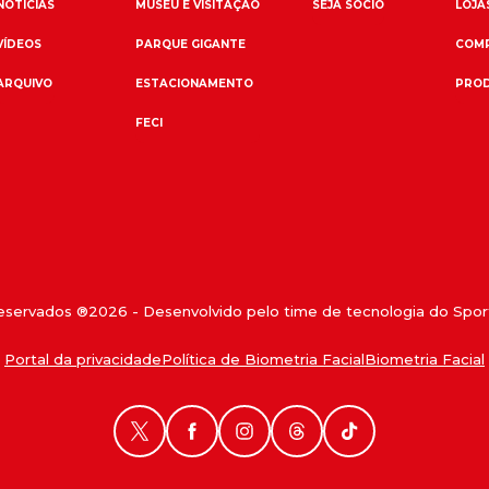
NOTÍCIAS
MUSEU E VISITAÇÃO
SEJA SÓCIO
LOJAS
VÍDEOS
PARQUE GIGANTE
COMP
ARQUIVO
ESTACIONAMENTO
PROD
FECI
reservados ®
2026
- Desenvolvido pelo time de tecnologia do Sport
Portal da privacidade
Política de Biometria Facial
Biometria Facial