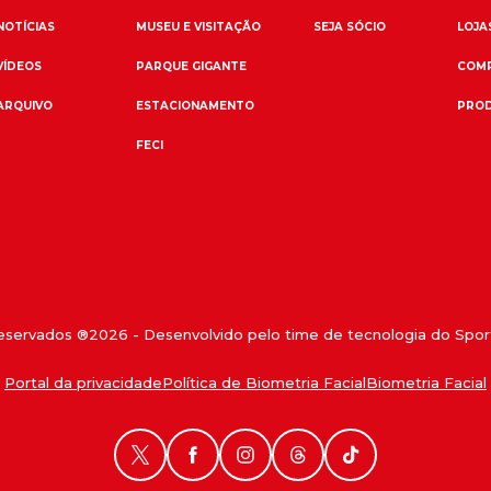
NOTÍCIAS
MUSEU E VISITAÇÃO
SEJA SÓCIO
LOJAS
VÍDEOS
PARQUE GIGANTE
COMP
ARQUIVO
ESTACIONAMENTO
PROD
FECI
reservados ®
2026
- Desenvolvido pelo time de tecnologia do Sport
Portal da privacidade
Política de Biometria Facial
Biometria Facial