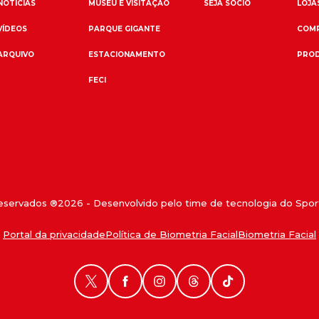
NOTÍCIAS
MUSEU E VISITAÇÃO
SEJA SÓCIO
LOJAS
VÍDEOS
PARQUE GIGANTE
COMP
ARQUIVO
ESTACIONAMENTO
PROD
FECI
reservados ®
2026
- Desenvolvido pelo time de tecnologia do Sport
Portal da privacidade
Política de Biometria Facial
Biometria Facial