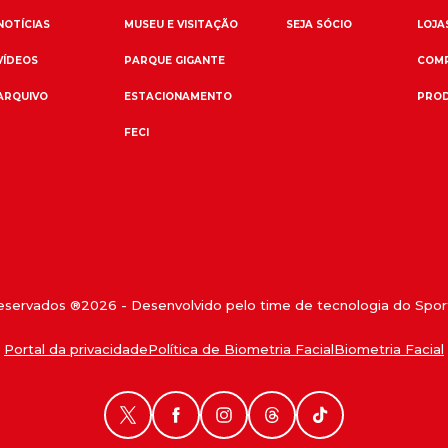
NOTÍCIAS
MUSEU E VISITAÇÃO
SEJA SÓCIO
LOJAS
VÍDEOS
PARQUE GIGANTE
COMP
ARQUIVO
ESTACIONAMENTO
PROD
FECI
reservados ®
2026
- Desenvolvido pelo time de tecnologia do Sport
Portal da privacidade
Política de Biometria Facial
Biometria Facial