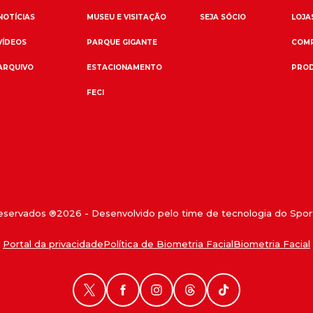
NOTÍCIAS
MUSEU E VISITAÇÃO
SEJA SÓCIO
LOJAS
VÍDEOS
PARQUE GIGANTE
COMP
ARQUIVO
ESTACIONAMENTO
PROD
FECI
reservados ®
2026
- Desenvolvido pelo time de tecnologia do Sport
Portal da privacidade
Política de Biometria Facial
Biometria Facial