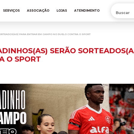
PRÉ-VENDA DA NOVA CAMISA DO INTER! COMPRE AGORA
SERVIÇOS
ASSOCIAÇÃO
LOJAS
ATENDIMENTO
ORTEADOS(AS) PARA ENTRAR EM CAMPO NO DUELO CONTRA O SPORT
ADINHOS(AS) SERÃO SORTEADOS(A
A O SPORT