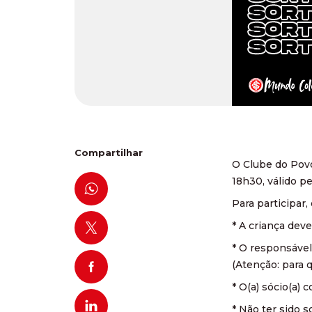
Compartilhar
O Clube do Povo
18h30, válido p
Para participar,
* A criança deve
* ⁠O responsável
(Atenção: para q
* O(a) sócio(a) 
* Não ter sido 