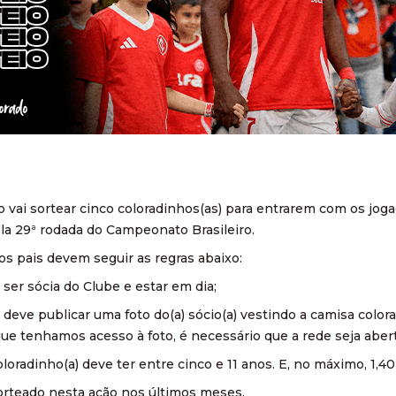
 vai sortear cinco coloradinhos(as) para entrarem com os joga
ela 29ª rodada do Campeonato Brasileiro.
 os pais devem seguir as regras abaixo:
 ser sócia do Clube e estar em dia;
 deve publicar uma foto do(a) sócio(a) vestindo a camisa color
ue tenhamos acesso à foto, é necessário que a rede seja aberta
coloradinho(a) deve ter entre cinco e 11 anos. E, no máximo, 1,4
sorteado nesta ação nos últimos meses.