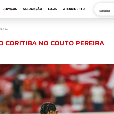
PRÉ-VENDA DA NOVA CAMISA DO INTER! COMPRE AGORA
SERVIÇOS
ASSOCIAÇÃO
LOJAS
ATENDIMENTO
EREIRA
 O CORITIBA NO COUTO PEREIRA