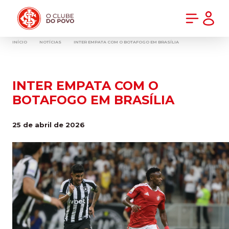
PRÉ-VENDA DA NOVA CAMISA DO INTER! COMPRE AGORA
INÍCIO
NOTÍCIAS
INTER EMPATA COM O BOTAFOGO EM BRASÍLIA
INTER EMPATA COM O
BOTAFOGO EM BRASÍLIA
25 de abril de 2026