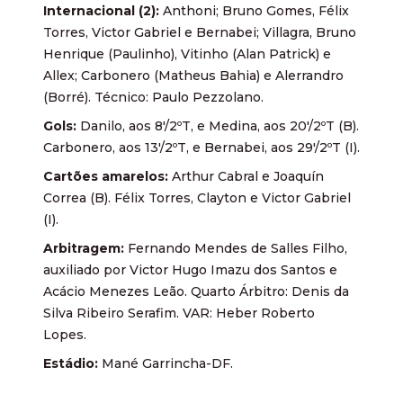
Internacional (2):
Anthoni; Bruno Gomes, Félix
Torres, Victor Gabriel e Bernabei; Villagra, Bruno
Henrique (Paulinho), Vitinho (Alan Patrick) e
Allex; Carbonero (Matheus Bahia) e Alerrandro
(Borré). Técnico: Paulo Pezzolano.
Gols:
Danilo, aos 8'/2ºT, e Medina, aos 20'/2ºT (B).
Carbonero, aos 13'/2ºT, e Bernabei, aos 29'/2ºT (I).
Cartões amarelos:
Arthur Cabral e Joaquín
Correa (B). Félix Torres, Clayton e Victor Gabriel
(I).
Arbitragem:
Fernando Mendes de Salles Filho,
auxiliado por Victor Hugo Imazu dos Santos e
Acácio Menezes Leão. Quarto Árbitro: Denis da
Silva Ribeiro Serafim. VAR: Heber Roberto
Lopes.
Estádio:
Mané Garrincha-DF.