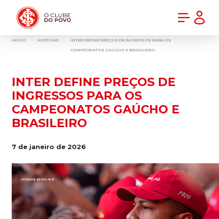
PRÉ-VENDA DA NOVA CAMISA DO INTER! COMPRE AGORA
INÍCIO
NOTÍCIAS
INTER DEFINE PREÇOS DE INGRESSOS PARA OS
CAMPEONATOS GAÚCHO E BRASILEIRO
INTER DEFINE PREÇOS DE
INGRESSOS PARA OS
CAMPEONATOS GAÚCHO E
BRASILEIRO
7 de janeiro de 2026