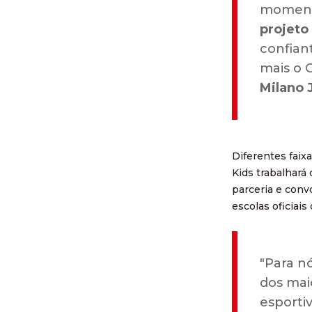
momen
projeto
confian
mais o 
Milano 
Diferentes faix
Kids trabalhará 
parceria e con
escolas oficiais
"Para n
dos mai
esporti