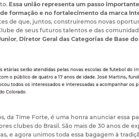
to.
Essa união representa um passo importante
 de formação e no fortalecimento da marca Int
tes de que, juntos, construiremos novas oportu
Clube de seus futuros talentos e das comunida
Junior
,
Diretor Geral das Categorias de Base do 
as etárias serão atendidas pelas novas escolas de futebol do I
com o público de quatro a 17 anos de idade.
José Martins
,
fund
vocou todos os interessados e interessadas a acompanhar os 
 do Colorado.
ós, da Time Forte, é uma honra anunciar essa p
ores clubes do Brasil. São mais de 30 anos de e
vas, e agora unimos toda essa bagagem à tradiç