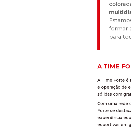
colorad
multidi
Estamos
formar a
para tod
A TIME F
A Time Forte é 
e operação de e
sólidas com gra
Com uma rede qu
Forte se destac
experiência esp
esportivas em gr