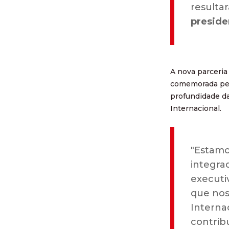
resulta
preside
A nova parceria
comemorada pelo
profundidade da
Internacional.
"Estamo
integra
executi
que nos
Interna
contrib