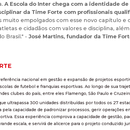
a.
A Escola do Inter chega com a identidade de
sciplinar da Time Forte com profissionais qualif
 muito empolgados com esse novo capítulo e c
tletas e cidadãos com valores e disciplina, além
o Brasil." -
José Martins, fundador da Time Fort
ORTE
referência nacional em gestão e expansão de projetos espor
scolas de futebol e franquias esportivas. Ao longo de sua traje
ndes clubes do país, entre eles Flamengo, São Paulo e Cruzeir
e ultrapassa 300 unidades distribuídas por todos os 27 estado
a pela capacidade de padronizar processos, gerir operações em
ortiva. Essa experiência comprova a capacidade de gestão, p
ande escala, e servirá de alicerce para o projeto conduzido ju