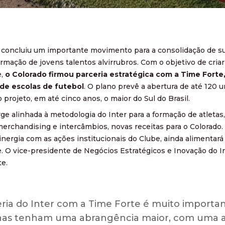
 concluiu um importante movimento para a consolidação de sua
rmação de jovens talentos alvirrubros. Com o objetivo de cria
e,
o Colorado firmou parceria estratégica com a Time Fort
de escolas de futebol
. O plano prevê a abertura de até 120
o projeto, em até cinco anos, o maior do Sul do Brasil.
rge alinhada à metodologia do Inter para a formação de atletas
erchandising e intercâmbios, novas receitas para o Colorad
nergia com as ações institucionais do Clube, ainda alimentará 
 O vice-presidente de Negócios Estratégicos e Inovação do I
e.
eria do Inter com a Time Forte é muito importa
has tenham uma abrangência maior, com uma ad