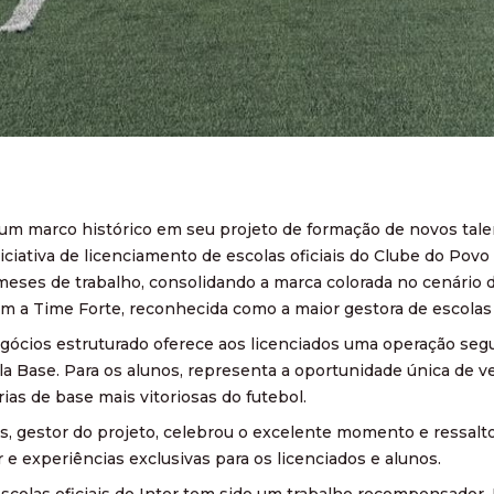
 um marco histórico em seu projeto de formação de novos ta
iniciativa de licenciamento de escolas oficiais do Clube do Po
eses de trabalho, consolidando a marca colorada no cenário d
m a Time Forte, reconhecida como a maior gestora de escolas d
ócios estruturado oferece aos licenciados uma operação seg
la Base. Para os alunos, representa a oportunidade única de ve
ias de base mais vitoriosas do futebol.
, gestor do projeto, celebrou o excelente momento e ressalt
 e experiências exclusivas para os licenciados e alunos.
escolas oficiais do Inter tem sido um trabalho recompensador