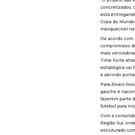
concretizados, 
está entregando
Copa do Mundo, 
inesquecível na
De acordo com N
compromisso do 
mais vencedoras
Time Forte atra
estratégica vai
e abrindo porta
Para Álvaro Ros
gaúcho e nacion
fazerem parte d
futebol para ini
Com a consolida
Região Sul, ond
estruturado com