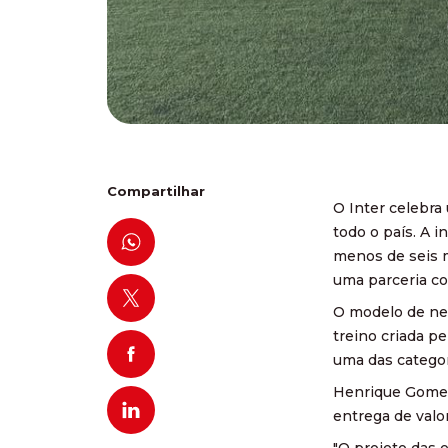
Compartilhar
O Inter celebra
todo o país. A 
menos de seis m
uma parceria co
O modelo de neg
treino criada pe
uma das categor
Henrique Gomes
entrega de valor
"O projeto das 