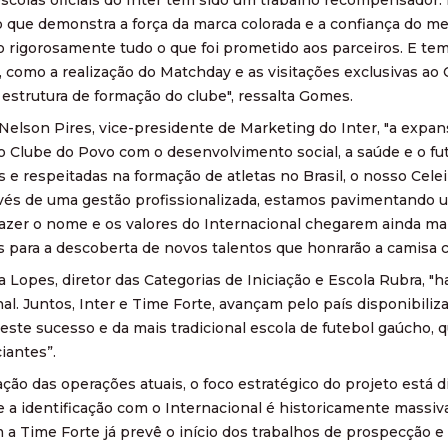
o que demonstra a força da marca colorada e a confiança do 
 rigorosamente tudo o que foi prometido aos parceiros. E tem
como a realização do Matchday e as visitações exclusivas ao
 estrutura de formação do clube", ressalta Gomes.
elson Pires, vice-presidente de Marketing do Inter, "a expans
Clube do Povo com o desenvolvimento social, a saúde e o futu
 e respeitadas na formação de atletas no Brasil, o nosso Celei
vés de uma gestão profissionalizada, estamos pavimentando 
 fazer o nome e os valores do Internacional chegarem ainda ma
s para a descoberta de novos talentos que honrarão a camisa c
a Lopes, diretor das Categorias de Iniciação e Escola Rubra, 
al. Juntos, Inter e Time Forte, avançam pelo país disponibili
este sucesso e da mais tradicional escola de futebol gaúcho, 
ciantes”.
ção das operações atuais, o foco estratégico do projeto está 
e a identificação com o Internacional é historicamente massiv
 a Time Forte já prevê o início dos trabalhos de prospecção 