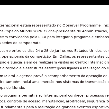
ternacional estará representado no Observer Programme, inici
da Copa do Mundo 2026. O vice-presidente de Administração, 
oram convidados pela FIFA para integrar o programa e embarca
s sedes do campeonato.
corre entre os dias 24 e 28 de junho, nos Estados Unidos, c
s operacionais da competição. Em Dallas, os representantes 
apão e Suécia, além de realizarem visitas ao Centro Internaci
e o torneio e a estruturas estratégicas ligadas à realização do 
em Miami, a agenda prevê o acompanhamento da operação de es
eiro também inclui uma imersão nos sistemas de transmissão d
opa do Mundo.
no programa permitirá ao Internacional conhecer processos re
cos, controle de acesso, manutenção, arbitragem, segurança, t
 fundamentais para a realização de grandes eventos esportivo