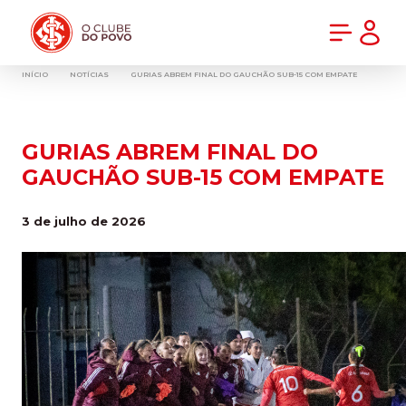
PRÉ-VENDA DA NOVA CAMISA DO INTER! COMPRE AGORA
INÍCIO
NOTÍCIAS
GURIAS ABREM FINAL DO GAUCHÃO SUB-15 COM EMPATE
GURIAS ABREM FINAL DO
GAUCHÃO SUB-15 COM EMPATE
3 de julho de 2026