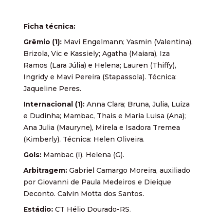
Ficha técnica:
Grêmio (1):
Mavi Engelmann; Yasmin (Valentina),
Brizola, Vic e Kassiely; Agatha (Maiara), Iza
Ramos (Lara Júlia) e Helena; Lauren (Thiffy),
Ingridy e Mavi Pereira (Stapassola). Técnica:
Jaqueline Peres.
Internacional (1):
Anna Clara; Bruna, Julia, Luiza
e Dudinha; Mambac, Thais e Maria Luisa (Ana);
Ana Julia (Mauryne), Mirela e Isadora Tremea
(Kimberly). Técnica: Helen Oliveira.
Gols:
Mambac (I). Helena (G).
Arbitragem:
Gabriel Camargo Moreira, auxiliado
por Giovanni de Paula Medeiros e Dieique
Deconto. Calvin Motta dos Santos.
Estádio:
CT Hélio Dourado-RS.