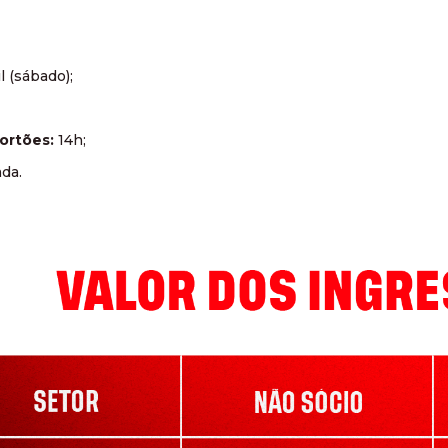
l (sábado);
portões:
14h;
da.