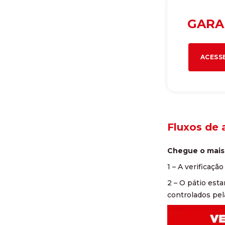
GARA
ACESS
Fluxos de 
Chegue o mais 
1 – A verificaç
2 – O pátio est
controlados pel