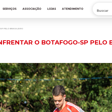
PRÉ-VENDA DA NOVA CAMISA DO INTER! COMPRE AGORA
SERVIÇOS
ASSOCIAÇÃO
LOJAS
ATENDIMENTO
SP PELO BRASILEIRO
NFRENTAR O BOTAFOGO-SP PELO B