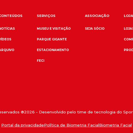
CONTEÚDOS
SERVIÇOS
ASSOCIAÇÃO
LOJA
NOTÍCIAS
MUSEU E VISITAÇÃO
SEJA SÓCIO
LOJAS
VÍDEOS
PARQUE GIGANTE
COMP
ARQUIVO
ESTACIONAMENTO
PROD
FECI
reservados ®
2026
- Desenvolvido pelo time de tecnologia do Sport
Portal da privacidade
Política de Biometria Facial
Biometria Facial