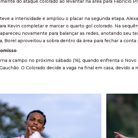
tamente do ataque colorado ao levantar na área para Fabrício P
eve a intensidade e ampliou o placar na segunda etapa. Ale
 para Kevin completar e marcar o quarto gol colorado. Na sequê
apareceu novamente para balançar as redes, anotando seu terce
a, Borel aproveitou a sobra dentro da área para fechar a conta 
romisso
orna a campo no próximo sábado (16), quando enfrenta o Novo 
 Gauchão. O Colorado decide a vaga na final em casa, devido 