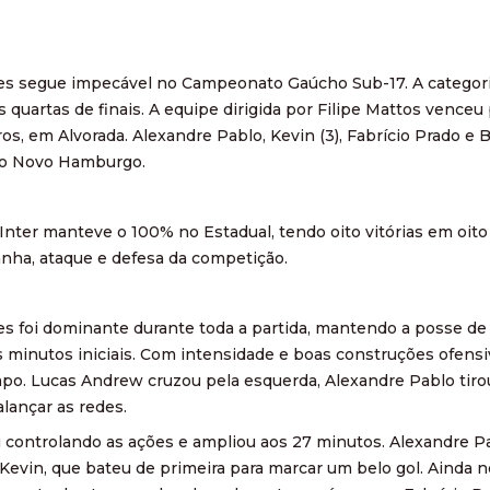
es segue impecável no Campeonato Gaúcho Sub-17. A categoria
s quartas de finais. A equipe dirigida por Filipe Mattos vence
s, em Alvorada. Alexandre Pablo, Kevin (3), Fabrício Prado e B
á o Novo Hamburgo.
o Inter manteve o 100% no Estadual, tendo oito vitórias em oit
nha, ataque e defesa da competição.
es foi dominante durante toda a partida, mantendo a posse d
 minutos iniciais. Com intensidade e boas construções ofensiv
po. Lucas Andrew cruzou pela esquerda, Alexandre Pablo tiro
alançar as redes.
 controlando as ações e ampliou aos 27 minutos. Alexandre P
Kevin, que bateu de primeira para marcar um belo gol. Ainda 