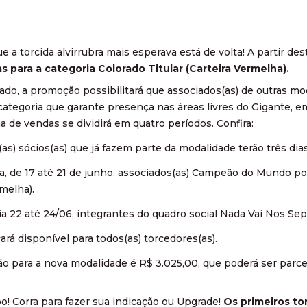
 a torcida alvirrubra mais esperava está de volta! A partir dest
s para a categoria Colorado Titular (Carteira Vermelha).
ado, a promoção possibilitará que associados(as) de outras mo
categoria que garante presença nas áreas livres do Gigante, e
a de vendas se dividirá em quatro períodos. Confira:
s(as) sócios(as) que já fazem parte da modalidade terão três dia
, de 17 até 21 de junho, associados(as) Campeão do Mundo pode
rmelha).
dia 22 até 24/06, integrantes do quadro social Nada Vai Nos Sep
cará disponível para todos(as) torcedores(as).
ão para a nova modalidade é R$ 3.025,00, que poderá ser parc
! Corra para fazer sua indicação ou Upgrade!
Os primeiros to