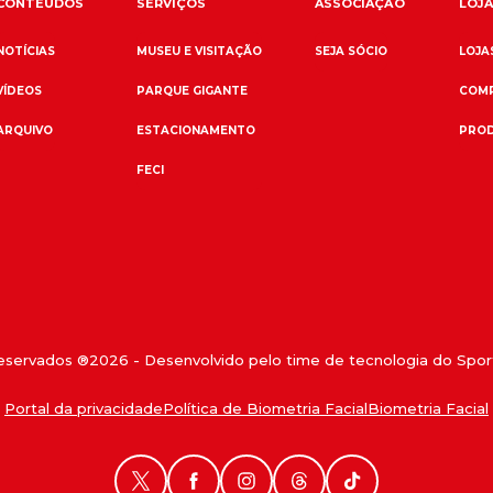
CONTEÚDOS
SERVIÇOS
ASSOCIAÇÃO
LOJA
NOTÍCIAS
MUSEU E VISITAÇÃO
SEJA SÓCIO
LOJAS
VÍDEOS
PARQUE GIGANTE
COMP
ARQUIVO
ESTACIONAMENTO
PROD
FECI
reservados ®
2026
- Desenvolvido pelo time de tecnologia do Sport
Portal da privacidade
Política de Biometria Facial
Biometria Facial