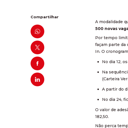
Compartilhar
A modalidade que
500 novas vaga
Por tempo limit
façam parte da 
In. O cronogram
No dia 12, o
Na sequência
(Carteira Ve
A partir do 
No dia 24, fi
O valor de ades
182,50.
Não perca tempo