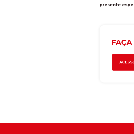
presente espec
FAÇA
ACESS