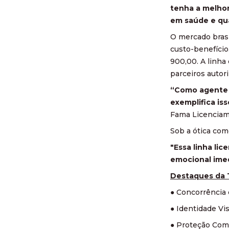
tenha a melhor
em saúde e qua
O mercado bras
custo-benefício
900,00. A linha 
parceiros autori
“Como agente p
exemplifica is
Fama Licenciam
Sob a ótica com
"Essa linha lic
emocional imed
Destaques da 
● Concorrência 
● Identidade Vis
● Proteção Comp