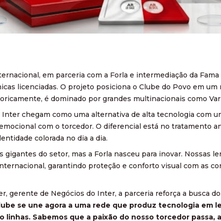
ternacional, em parceria com a Forla e intermediação da Fama 
micas licenciadas. O projeto posiciona o Clube do Povo em 
toricamente, é dominado por grandes multinacionais como Vari
 Inter chegam como uma alternativa de alta tecnologia com 
emocional com o torcedor. O diferencial está no tratamento ant
dentidade colorada no dia a dia.
 gigantes do setor, mas a Forla nasceu para inovar. Nossas 
ternacional, garantindo proteção e conforto visual com as cor
er, gerente de Negócios do Inter, a parceria reforça a busca 
lube se une agora a uma rede que produz tecnologia em le
o linhas. Sabemos que a paixão do nosso torcedor passa, 