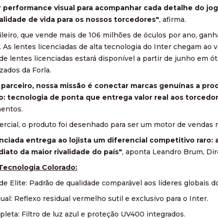
 performance visual para acompanhar cada detalhe do jog
lidade de vida para os nossos torcedores"
, afirma.
ileiro, que vende mais de 106 milhões de óculos por ano, ga
. As lentes licenciadas de alta tecnologia do Inter chegam ao
de lentes licenciadas estará disponível a partir de junho em ó
zados da Forla.
arceiro, nossa missão é conectar marcas genuínas a prod
so: tecnologia de ponta que entrega valor real aos torcedor
entos.
ercial, o produto foi desenhado para ser um motor de vendas n
enciada entrega ao lojista um diferencial competitivo raro
iato da maior rivalidade do país"
, aponta Leandro Brum, Dir
Tecnologia Colorado:
de Elite: Padrão de qualidade comparável aos líderes globais do
ual: Reflexo residual vermelho sutil e exclusivo para o Inter.
leta: Filtro de luz azul e proteção UV400 integrados.