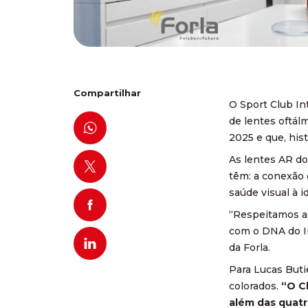
Compartilhar
O Sport Club In
de lentes oftál
2025 e que, his
As lentes AR do
têm: a conexão 
saúde visual à i
“Respeitamos as
com o DNA do In
da Forla.
Para Lucas Buti
colorados.
“O C
além das quatr